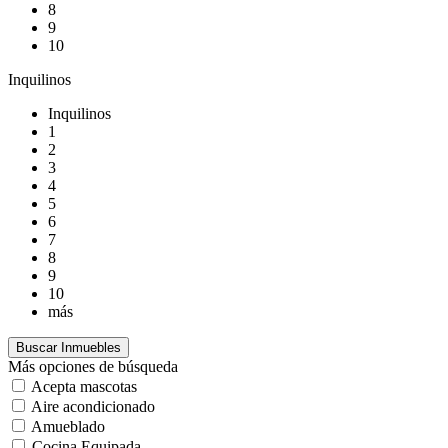
8
9
10
Inquilinos
Inquilinos
1
2
3
4
5
6
7
8
9
10
más
Más opciones de búsqueda
Acepta mascotas
Aire acondicionado
Amueblado
Cocina Equipada