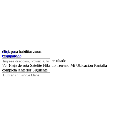
click para habilitar zoom
Alquilar
cargando...
Compartido
No hemos encontrado ningún resultado
Ver
Hoja de ruta
Satélite
Híbrido
Terreno
Mi Ubicación
Pantalla
Provincia
completa
Anterior
Siguiente
Provincia
Almería
Cádiz
Córdoba
Granada
Huelva
Jaén
Málaga
Sevilla