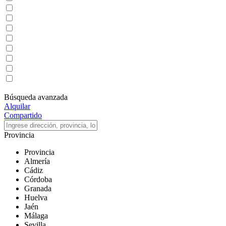
Factura eléctrica incluida
Garaje
Internet
Jardines
Lavavajillas
Piscina
Televisión
Terraza
Encontramos
0
resultados.
Ver resultados
Búsqueda avanzada
Alquilar
Compartido
Provincia
Provincia
Almería
Cádiz
Córdoba
Granada
Huelva
Jaén
Málaga
Sevilla