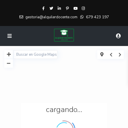
679 423 197
gestoria@alquilerdocente.com
cargando...