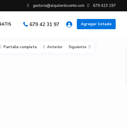
679 423 197
gestoria@alquilerdocente.com
GRATIS
679 42 31 97
Agregar listado
Pantalla completa
Anterior
Siguiente