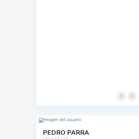
Contacta con nosotros
PEDRO PARRA