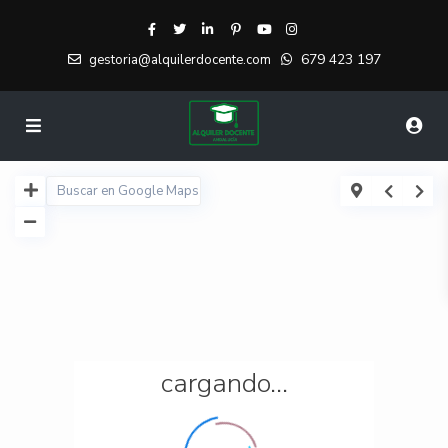
679 423 197
gestoria@alquilerdocente.com
cargando...