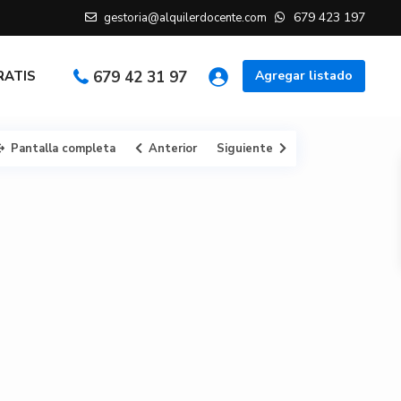
679 423 197
gestoria@alquilerdocente.com
GRATIS
679 42 31 97
Agregar listado
Pantalla completa
Anterior
Siguiente