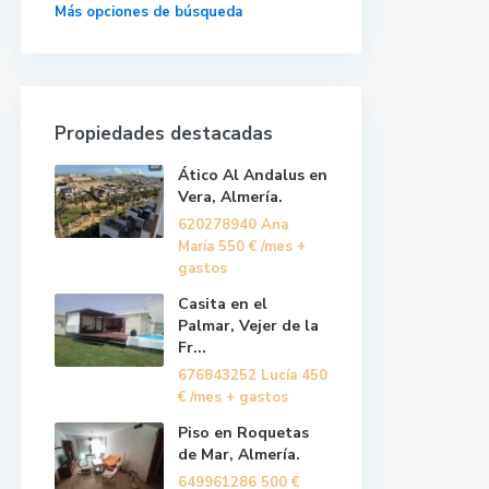
Más opciones de búsqueda
Propiedades destacadas
Ático Al Andalus en
Vera, Almería.
620278940 Ana
María
550 €
/mes +
gastos
Casita en el
Palmar, Vejer de la
Fr...
676843252 Lucía
450
€
/mes + gastos
Piso en Roquetas
de Mar, Almería.
649961286
500 €