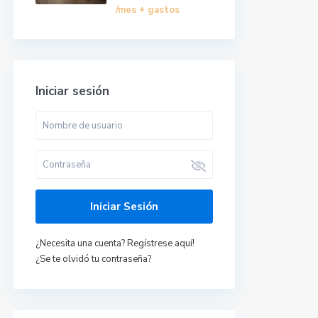
/mes + gastos
Iniciar sesión
Últimas propiedades
Iniciar Sesión
Ático Al Andalus en
Vera, Almería.
¿Necesita una cuenta? Regístrese aquí!
620278940 Ana
¿Se te olvidó tu contraseña?
María
/mes +
550 €
gastos
Casita en el Palmar,