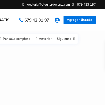
679 423 197
gestoria@alquilerdocente.com
GRATIS
679 42 31 97
Agregar listado
Pantalla completa
Anterior
Siguiente