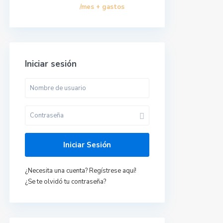
/mes + gastos
Iniciar sesión
Últimas propiedades
Iniciar Sesión
Ático Al Andalus en
Vera, Almería.
¿Necesita una cuenta? Regístrese aquí!
620278940 Ana
¿Se te olvidó tu contraseña?
María
/mes +
550 €
gastos
Casita en el Palmar,