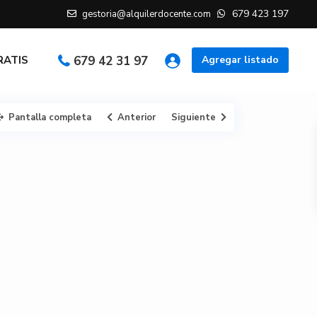
679 423 197
gestoria@alquilerdocente.com
GRATIS
679 42 31 97
Agregar listado
Pantalla completa
Anterior
Siguiente