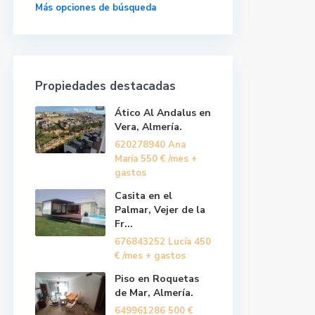
Más opciones de búsqueda
Propiedades destacadas
Ático Al Andalus en
Vera, Almería.
620278940 Ana
María
550 €
/mes +
gastos
Casita en el
Palmar, Vejer de la
Fr...
676843252 Lucía
450
€
/mes + gastos
Piso en Roquetas
de Mar, Almería.
649961286
500 €