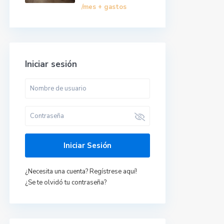
/mes + gastos
Iniciar sesión
Últimas propiedades
Iniciar Sesión
Ático Al Andalus en
Vera, Almería.
¿Necesita una cuenta? Regístrese aquí!
620278940 Ana
¿Se te olvidó tu contraseña?
María
/mes +
550 €
gastos
Casita en el Palmar,