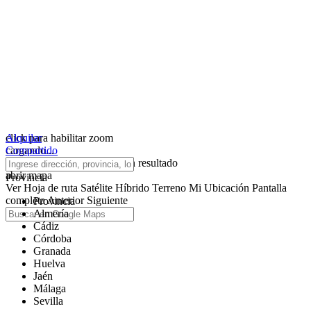
click para habilitar zoom
Alquilar
cargando...
Compartido
No hemos encontrado ningún resultado
abrir mapa
Provincia
Ver
Hoja de ruta
Satélite
Híbrido
Terreno
Mi Ubicación
Pantalla
completa
Anterior
Siguiente
Provincia
Almería
Cádiz
Córdoba
Granada
Huelva
Jaén
Málaga
Sevilla