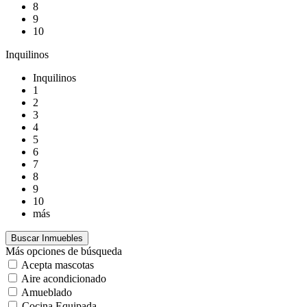
8
9
10
Inquilinos
Inquilinos
1
2
3
4
5
6
7
8
9
10
más
Más opciones de búsqueda
Acepta mascotas
Aire acondicionado
Amueblado
Cocina Equipada