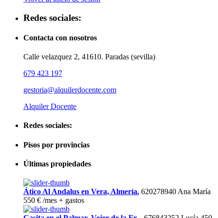
Redes sociales:
Contacta con nosotros
Calle velazquez 2, 41610. Paradas (sevilla)
679 423 197
gestoria@alquilerdocente.com
Alquiler Docente
Redes sociales:
Pisos por provincias
Últimas propiedades
Ático Al Andalus en Vera, Almería.
620278940 Ana María
550 €
/mes + gastos
Casita en el Palmar, Vejer de la Fr...
676843252 Lucía
450