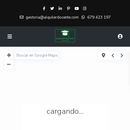
679 423 197
gestoria@alquilerdocente.com
cargando...